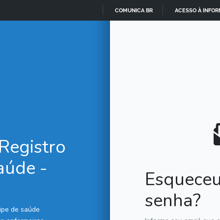
COMUNICA BR
ACESSO À INFO
IR
PARA
O
CONTEÚDO
 Registro
aúde -
Esqueceu
senha?
uipe de saúde