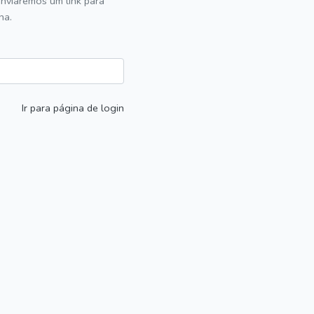
enviaremos um link para
ha.
Ir para página de login