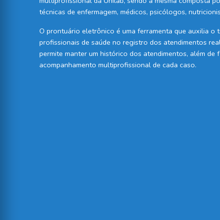
multiprofissional da Unilab, sendo a mesma composta por
técnicas de enfermagem, médicos, psicólogos, nutricioni
O prontuário eletrônico é uma ferramenta que auxilia o 
profissionais de saúde no registro dos atendimentos real
permite manter um histórico dos atendimentos, além de fa
acompanhamento multiprofissional de cada caso.