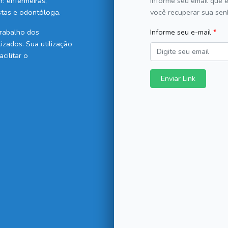
: enfermeiras,
Informe seu email que 
stas e odontóloga.
você recuperar sua sen
trabalho dos
Informe seu e-mail
izados. Sua utilização
cilitar o
Enviar Link